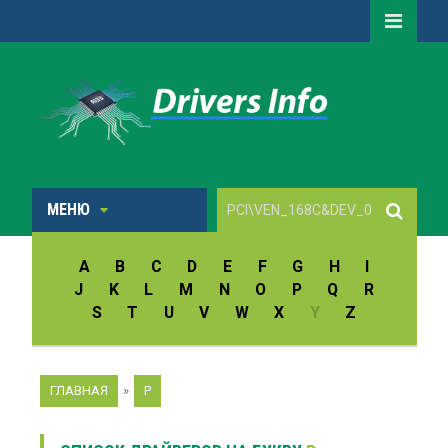
МЕНЮ
A
B
C
D
E
F
G
H
I
J
K
L
M
N
O
P
Q
R
S
T
U
V
W
X
Y
Z
ГЛАВНАЯ
»
P