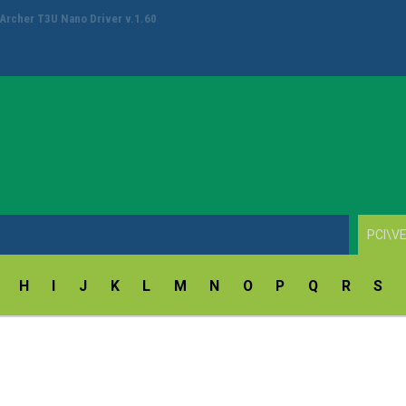
ay Fingerprint Reader Driver v.18.5.54.172/9.47.11.214
H
I
J
K
L
M
N
O
P
Q
R
S