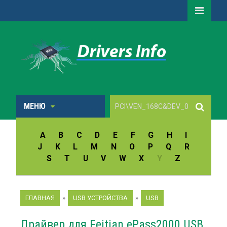
МЕНЮ
A
B
C
D
E
F
G
H
I
J
K
L
M
N
O
P
Q
R
S
T
U
V
W
X
Y
Z
ГЛАВНАЯ
»
USB УСТРОЙСТВА
»
USB
Драйвер для Feitian ePass2000 USB