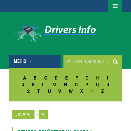
МЕНЮ
A
B
C
D
E
F
G
H
I
J
K
L
M
N
O
P
Q
R
S
T
U
V
W
X
Y
Z
ГЛАВНАЯ
»
U