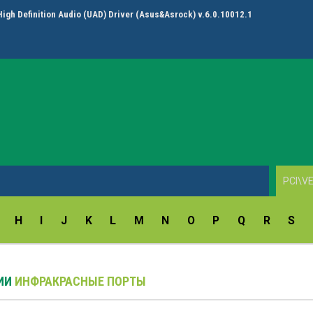
High Definition Audio (UAD) Driver (Asus&Asrock) v.6.0.10012.1
H
I
J
K
L
M
N
O
P
Q
R
S
РИИ
ИНФРАКРАСНЫЕ ПОРТЫ