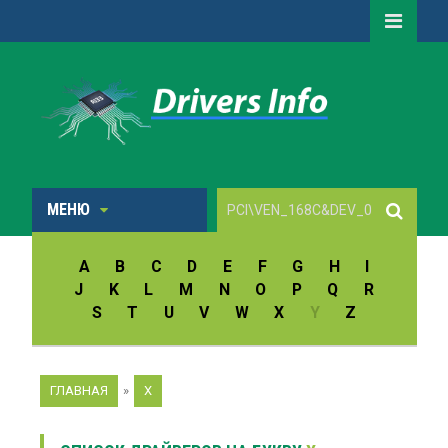
МЕНЮ
A
B
C
D
E
F
G
H
I
J
K
L
M
N
O
P
Q
R
S
T
U
V
W
X
Y
Z
ГЛАВНАЯ
»
X