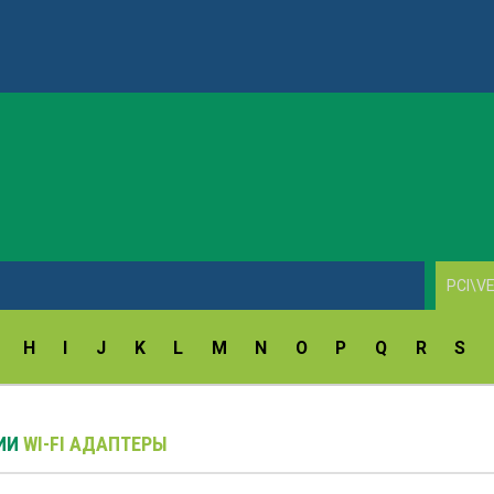
AV1860 Scan Drivers v.10.7.3.0
H
I
J
K
L
M
N
O
P
Q
R
S
РИИ
WI-FI АДАПТЕРЫ