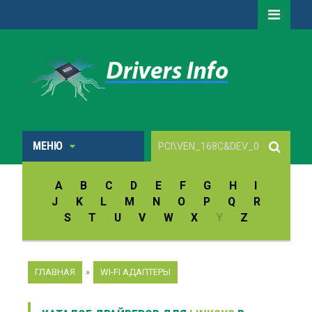
МЕНЮ
A
B
C
D
E
F
G
H
I
J
K
L
M
N
O
P
Q
R
S
T
U
V
W
X
Y
Z
ГЛАВНАЯ
»
WI-FI АДАПТЕРЫ