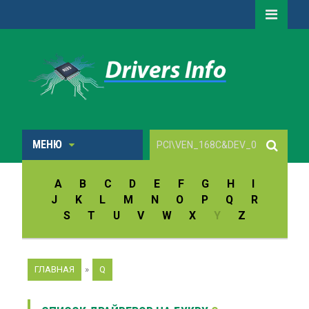
МЕНЮ
A
B
C
D
E
F
G
H
I
J
K
L
M
N
O
P
Q
R
S
T
U
V
W
X
Y
Z
ГЛАВНАЯ
»
Q