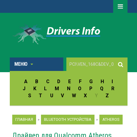
МЕНЮ
A
B
C
D
E
F
G
H
I
J
K
L
M
N
O
P
Q
R
S
T
U
V
W
X
Y
Z
ГЛАВНАЯ
»
BLUETOOTH УСТРОЙСТВА
»
ATHEROS
Драйвер для Qualcomm Atheros