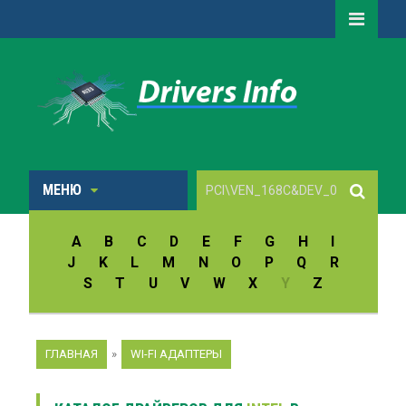
МЕНЮ
A
B
C
D
E
F
G
H
I
J
K
L
M
N
O
P
Q
R
S
T
U
V
W
X
Y
Z
ГЛАВНАЯ
»
WI-FI АДАПТЕРЫ