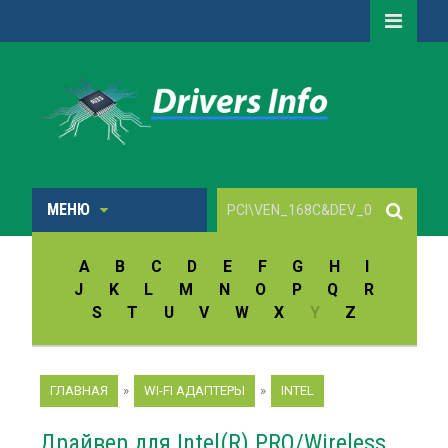
МЕНЮ
A
B
C
D
E
F
G
H
I
J
K
L
M
N
O
P
Q
R
S
T
U
V
W
X
Y
Z
ГЛАВНАЯ
»
WI-FI АДАПТЕРЫ
»
INTEL
Драйвер для Intel(R) PRO/Wireless