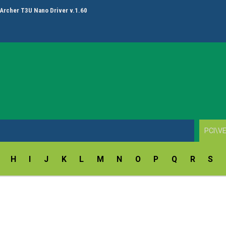
Archer T3U Nano Driver v.1.60
H
I
J
K
L
M
N
O
P
Q
R
S