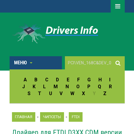
МЕНЮ
A
B
C
D
E
F
G
H
I
J
K
L
M
N
O
P
Q
R
S
T
U
V
W
X
Y
Z
ГЛАВНАЯ
»
ЧИПСЕТЫ
»
FTDI
Драйвер для FTDI D3XX CDM версии