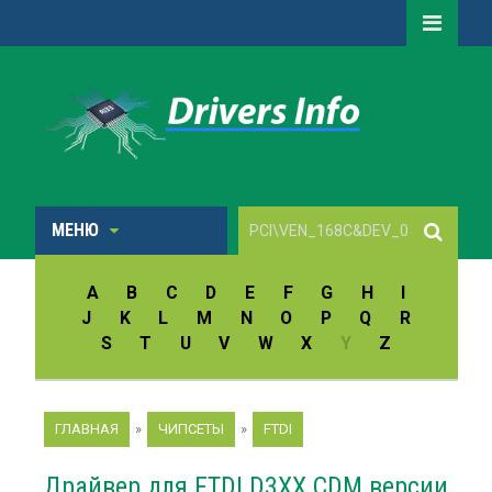
МЕНЮ
A
B
C
D
E
F
G
H
I
J
K
L
M
N
O
P
Q
R
S
T
U
V
W
X
Y
Z
ГЛАВНАЯ
»
ЧИПСЕТЫ
»
FTDI
Драйвер для FTDI D3XX CDM версии