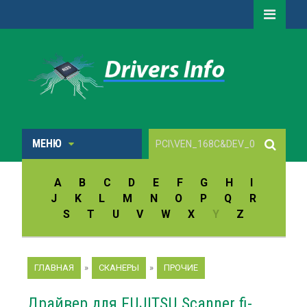
МЕНЮ
A
B
C
D
E
F
G
H
I
J
K
L
M
N
O
P
Q
R
S
T
U
V
W
X
Y
Z
ГЛАВНАЯ
»
СКАНЕРЫ
»
ПРОЧИЕ
Драйвер для FUJITSU Scanner fi-