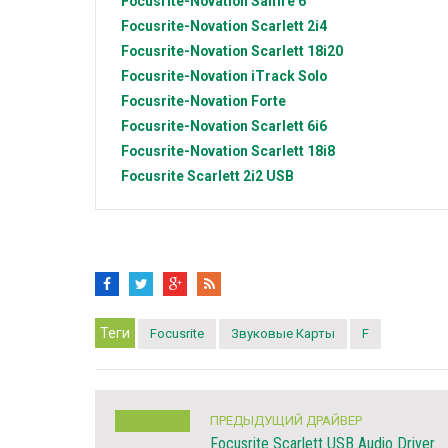
Focusrite-Novation
Saffire 6
Focusrite-Novation
Scarlett 2i4
Focusrite-Novation
Scarlett 18i20
Focusrite-Novation
iTrack Solo
Focusrite-Novation
Forte
Focusrite-Novation
Scarlett 6i6
Focusrite-Novation
Scarlett 18i8
Focusrite
Scarlett 2i2 USB
Теги
Focusrite
Звуковые Карты
F
ПРЕДЫДУЩИЙ ДРАЙВЕР
Focusrite Scarlett USB Audio Driver