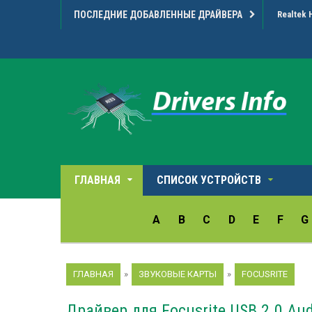
ПОСЛЕДНИЕ ДОБАВЛЕННЫЕ ДРАЙВЕРА
Realtek 
ГЛАВНАЯ
СПИСОК УСТРОЙСТВ
A
B
C
D
E
F
G
ГЛАВНАЯ
»
ЗВУКОВЫЕ КАРТЫ
»
FOCUSRITE
Драйвер для Focusrite USB 2.0 Aud