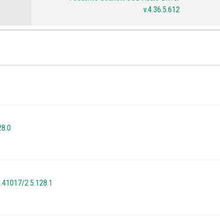
v.4.36.5.612
28.0
0.41017/2.5.128.1