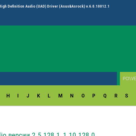
High Definition Audio (UAD) Driver (Asus&Asrock) v.6.0.10012.1
H
I
J
K
L
M
N
O
P
Q
R
S
io версии 2.5.128.1, 1.10.128.0