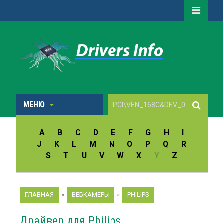
МЕНЮ
A
B
C
D
E
F
G
H
I
J
K
L
M
N
O
P
Q
R
S
T
U
V
W
X
Y
Z
ГЛАВНАЯ
»
ВЕБКАМЕРЫ
»
PHILIPS
Драйвер для Philips