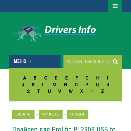
МЕНЮ
A
B
C
D
E
F
G
H
I
J
K
L
M
N
O
P
Q
R
S
T
U
V
W
X
Y
Z
ГЛАВНАЯ
»
ЧИПСЕТЫ
»
PROLIFIC
Драйвер для Prolific PL2303 USB to