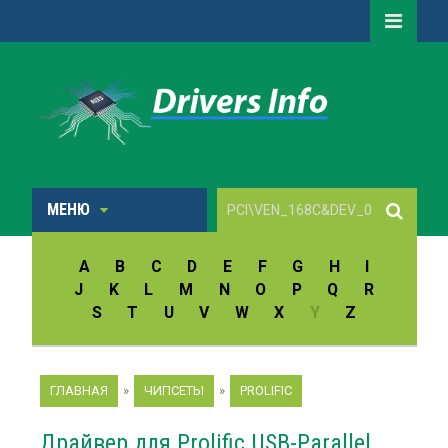
МЕНЮ
A
B
C
D
E
F
G
H
I
J
K
L
M
N
O
P
Q
R
S
T
U
V
W
X
Y
Z
ГЛАВНАЯ
»
ЧИПСЕТЫ
»
PROLIFIC
Драйвер для Prolific USB-Parallel