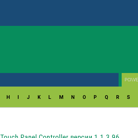
ay Fingerprint Reader Driver v.18.5.54.172/9.47.11.214
H
I
J
K
L
M
N
O
P
Q
R
S
ouch Panel Controller версии 1.1.3.96