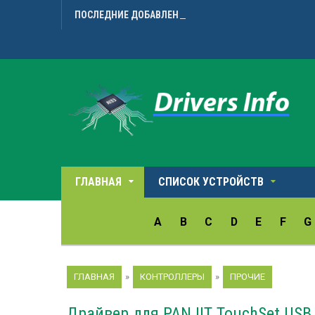
ПОСЛЕДНИЕ ДОБАВЛЕННЫЕ ДРАЙВЕРА
Microarr
ГЛАВНАЯ
СПИСОК УСТРОЙСТВ
A
B
C
D
E
F
G
ГЛАВНАЯ
»
КОНТРОЛЛЕРЫ
»
ПРОЧИЕ
Драйвер для PANJIT TouchSet USB T