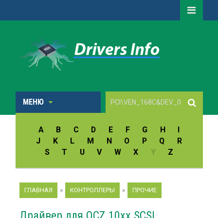
МЕНЮ
A
B
C
D
E
F
G
H
I
J
K
L
M
N
O
P
Q
R
S
T
U
V
W
X
Y
Z
ГЛАВНАЯ
»
КОНТРОЛЛЕРЫ
»
ПРОЧИЕ
Драйвер для OCZ 10xx SCSI