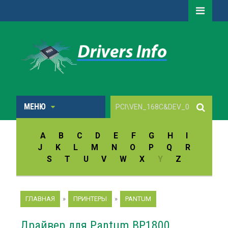
МЕНЮ
A
B
C
D
E
F
G
H
I
J
K
L
M
N
O
P
Q
R
S
T
U
V
W
X
Y
Z
ГЛАВНАЯ
»
ПРИНТЕРЫ
»
PANTUM
Драйвер для Pantum BP1800