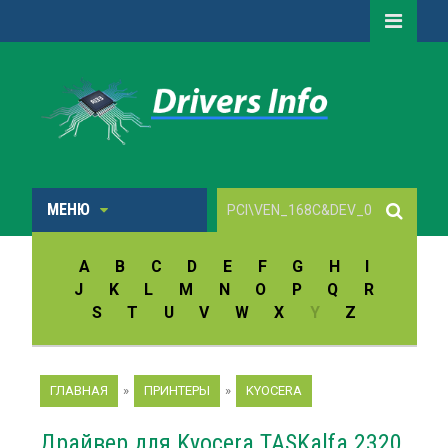
МЕНЮ
A
B
C
D
E
F
G
H
I
J
K
L
M
N
O
P
Q
R
S
T
U
V
W
X
Y
Z
ГЛАВНАЯ
»
ПРИНТЕРЫ
»
KYOCERA
Драйвер для Kyocera TASKalfa 2320