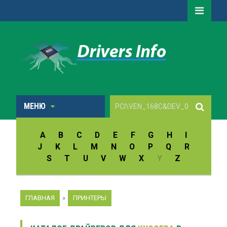
МЕНЮ
A
B
C
D
E
F
G
H
I
J
K
L
M
N
O
P
Q
R
S
T
U
V
W
X
Y
Z
ГЛАВНАЯ
»
ПРИНТЕРЫ