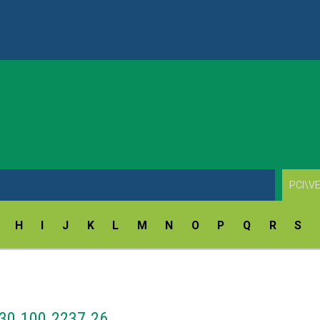
ay Fingerprint Reader Driver v.18.5.54.172/9.47.11.214
H
I
J
K
L
M
N
O
P
Q
R
S
 30.100.2237.26