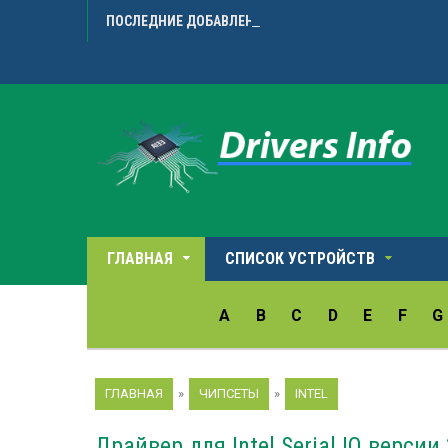
ПОСЛЕДНИЕ ДОБАВЛЕННЫЕ ДРАЙВЕРА
Microarr
ГЛАВНАЯ
СПИСОК УСТРОЙСТВ
A
B
C
D
E
F
G
ГЛАВНАЯ
»
ЧИПСЕТЫ
»
INTEL
Драйвер для Intel Serial IO версии