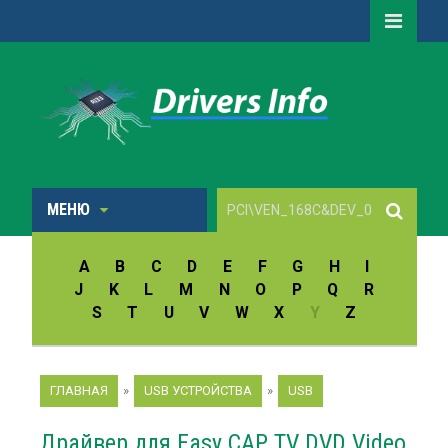
МЕНЮ
A
B
C
D
E
F
G
H
I
J
K
L
M
N
O
P
Q
R
S
T
U
V
W
X
Y
Z
ГЛАВНАЯ
»
USB УСТРОЙСТВА
»
USB
Драйвер для Easy CAP TV DVD Video