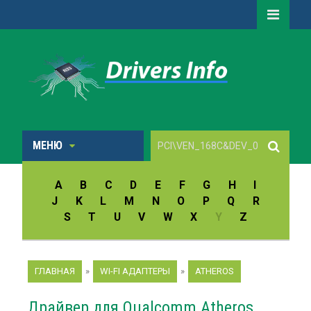
МЕНЮ
A
B
C
D
E
F
G
H
I
J
K
L
M
N
O
P
Q
R
S
T
U
V
W
X
Y
Z
ГЛАВНАЯ
»
WI-FI АДАПТЕРЫ
»
ATHEROS
Драйвер для Qualcomm Atheros