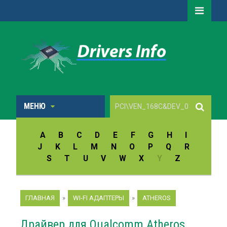
МЕНЮ
A
B
C
D
E
F
G
H
I
J
K
L
M
N
O
P
Q
R
S
T
U
V
W
X
Y
Z
ГЛАВНАЯ
»
WI-FI АДАПТЕРЫ
»
ATHEROS
Драйвер для Qualcomm Atheros