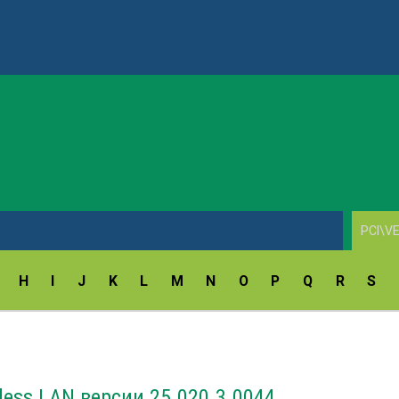
ay Fingerprint Reader Driver v.18.5.54.172/9.47.11.214
H
I
J
K
L
M
N
O
P
Q
R
S
less LAN версии 25.020.3.0044