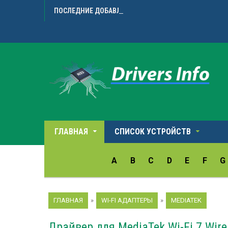
ПОСЛЕДНИЕ ДОБАВЛЕННЫЕ ДРАЙВЕРА
Microarr
ГЛАВНАЯ
СПИСОК УСТРОЙСТВ
A
B
C
D
E
F
G
ГЛАВНАЯ
»
WI-FI АДАПТЕРЫ
»
MEDIATEK
Драйвер для MediaTek Wi-Fi 7 Wire