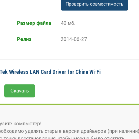
Проверить совместимость
Размер файла
40 мб.
Релиз
2014-06-27
k Wireless LAN Card Driver for China Wi-Fi
Скачать
узите компьютер!
бходимо удалять старые версии драйверов (при наличии)
 точку восстановления, чтобы можно было откатить