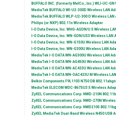
BUFFALO INC. (formerly MelCo., Inc.)
WLI-UC-GN W
MediaTek
BUFFALO WI-U2-300D Wireless LAN Ad
MediaTek
BUFFALO WLP-U2-300 D Wireless LAN 
Philips (or NXP)
802.11n Wireless Adapter
I-O Data Device, Inc.
WHG-AGDN/U S Wireless LAN
I-O Data Device, Inc.
WN-GDN/US3 Wireless LAN 
I-O Data Device, Inc.
WN-G150U Wireless LAN Ada
I-O Data Device, Inc.
WN-G300U Wireless LAN Ada
MediaTek
I-O DATA WN-AG300U Wireless LAN Ad
MediaTek
I-O DATA WN-AG450U Wireless LAN Ad
MediaTek
I-O DATA WN-AC433U Wireless LAN Ad
MediaTek
I-O DATA WN-OAC433U M Wireless LAN
Belkin Components
F9L1103 N750 DB 802.11abgn 
MediaTek
ELECOM WDC-867SU3 S Wireless Adap
ZyXEL Communications Corp.
NWD-210N 802.11b/g
ZyXEL Communications Corp.
NWD-270N Wireless
ZyXEL Communications Corp.
NWD2105 802.11bgn
ZyXEL
MediaTek Dual-Band Wireless N450 USB A