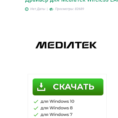
Нет Даты
|
Просмотры: 82689