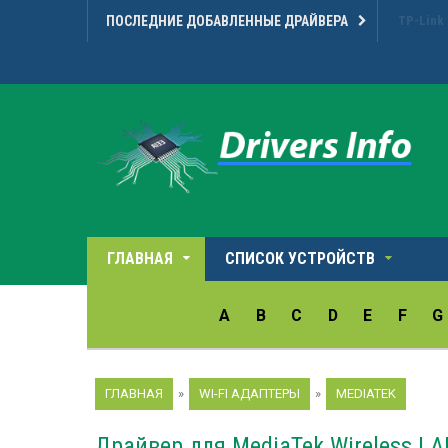
ПОСЛЕДНИЕ ДОБАВЛЕННЫЕ ДРАЙВЕРА
Microarr
ГЛАВНАЯ
СПИСОК УСТРОЙСТВ
A
B
C
D
E
F
G
ГЛАВНАЯ
»
WI-FI АДАПТЕРЫ
»
MEDIATEK
Драйвер для MediaTek Wireless LAN