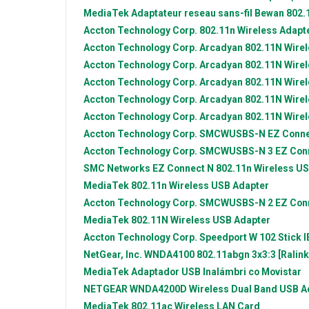
MediaTek
Adaptateur reseau sans-fil Bewan 802.
Accton Technology Corp.
802.11n Wireless Adapt
Accton Technology Corp.
Arcadyan 802.11N Wirel
Accton Technology Corp.
Arcadyan 802.11N Wirel
Accton Technology Corp.
Arcadyan 802.11N Wirel
Accton Technology Corp.
Arcadyan 802.11N Wirel
Accton Technology Corp.
Arcadyan 802.11N Wirel
Accton Technology Corp.
SMCWUSBS-N EZ Connect 
Accton Technology Corp.
SMCWUSBS-N 3 EZ Conne
SMC Networks
EZ Connect N 802.11n Wireless US
MediaTek
802.11n Wireless USB Adapter
Accton Technology Corp.
SMCWUSBS-N 2 EZ Conne
MediaTek
802.11N Wireless USB Adapter
Accton Technology Corp.
Speedport W 102 Stick I
NetGear, Inc.
WNDA4100 802.11abgn 3x3:3 [Ralin
MediaTek
Adaptador USB Inalámbri co Movistar
NETGEAR
WNDA4200D Wireless Dual Band USB A
MediaTek
802.11ac Wireless LAN Card