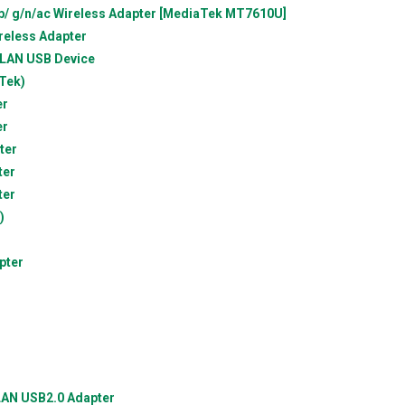
/ g/n/ac Wireless Adapter [MediaTek MT7610U]
reless Adapter
 LAN USB Device
Tek)
er
er
ter
ter
ter
)
pter
 LAN USB2.0 Adapter