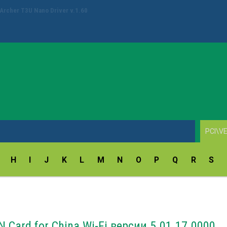
ay Fingerprint Reader Driver v.18.5.54.172/9.47.11.214
H
I
J
K
L
M
N
O
P
Q
R
S
 Card for China Wi-Fi версии 5.01.17.0000