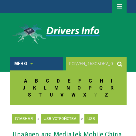
МЕНЮ
A
B
C
D
E
F
G
H
I
J
K
L
M
N
O
P
Q
R
S
T
U
V
W
X
Y
Z
ГЛАВНАЯ
»
USB УСТРОЙСТВА
»
USB
Драйвер для MediaTek Mobile China