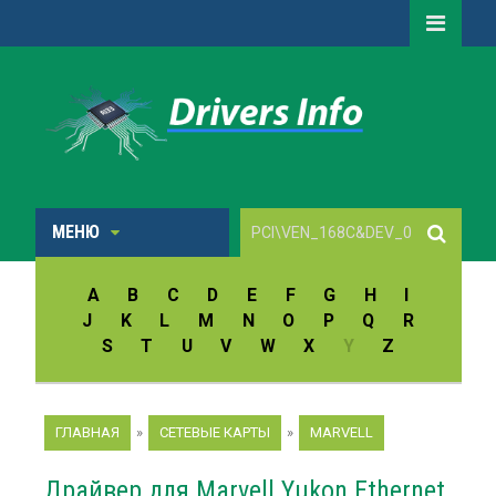
МЕНЮ
A
B
C
D
E
F
G
H
I
J
K
L
M
N
O
P
Q
R
S
T
U
V
W
X
Y
Z
ГЛАВНАЯ
»
СЕТЕВЫЕ КАРТЫ
»
MARVELL
Драйвер для Marvell Yukon Ethernet