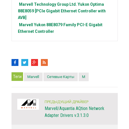
Marvell Technology Group Ltd.
Yukon Optima
88E8059 [PCIe Gigabit Ethernet Controller with
AVB]
Marvell
Yukon 88E8079 Family PCI-E Gigabit
Ethernet Controller
Теги
Marvell
Сетевые Карты
M
ПРЕДЫДУЩИЙ ДРАЙВЕР
Marvell/Aquantia AQtion Network
Adapter Drivers v.3.1.3.0