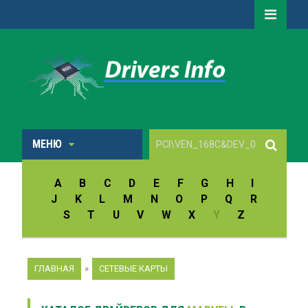
МЕНЮ
A
B
C
D
E
F
G
H
I
J
K
L
M
N
O
P
Q
R
S
T
U
V
W
X
Y
Z
ГЛАВНАЯ
»
СЕТЕВЫЕ КАРТЫ