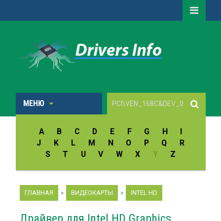
МЕНЮ
A
B
C
D
E
F
G
H
I
J
K
L
M
N
O
P
Q
R
S
T
U
V
W
X
Y
Z
ГЛАВНАЯ
»
ВИДЕОКАРТЫ
»
INTEL HD
Драйвер для Intel HD Graphics