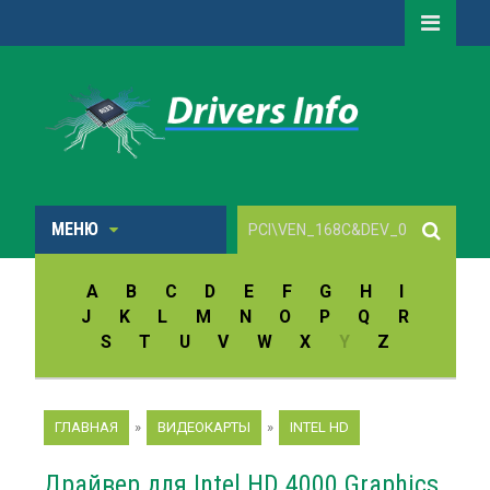
МЕНЮ
A
B
C
D
E
F
G
H
I
J
K
L
M
N
O
P
Q
R
S
T
U
V
W
X
Y
Z
ГЛАВНАЯ
»
ВИДЕОКАРТЫ
»
INTEL HD
Драйвер для Intel HD 4000 Graphics