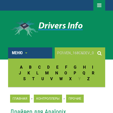
МЕНЮ
A
B
C
D
E
F
G
H
I
J
K
L
M
N
O
P
Q
R
S
T
U
V
W
X
Y
Z
ГЛАВНАЯ
»
КОНТРОЛЛЕРЫ
»
ПРОЧИЕ
Драйвер для Analogix