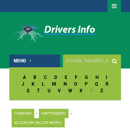
МЕНЮ
A
B
C
D
E
F
G
H
I
J
K
L
M
N
O
P
Q
R
S
T
U
V
W
X
Y
Z
ГЛАВНАЯ
»
КАРТРИДЕРЫ
»
ALCORLINK (ALCOR MICRO)