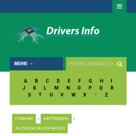
МЕНЮ
A
B
C
D
E
F
G
H
I
J
K
L
M
N
O
P
Q
R
S
T
U
V
W
X
Y
Z
ГЛАВНАЯ
»
КАРТРИДЕРЫ
»
ALCORLINK (ALCOR MICRO)