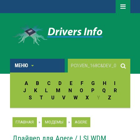
МЕНЮ
A
B
C
D
E
F
G
H
I
J
K
L
M
N
O
P
Q
R
S
T
U
V
W
X
Y
Z
ГЛАВНАЯ
»
МОДЕМЫ
»
AGERE
Драйвер для Agere / LSI WDM