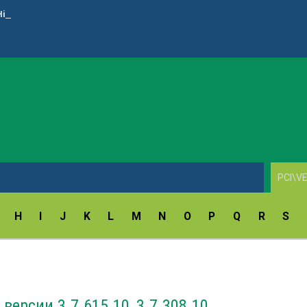
High Definition Audio (UAD) Driver (Asus&Asrock) v.6.0.10012.1
H
I
J
K
L
M
N
O
P
Q
R
S
версии 3.7.615.10, 3.7.308.10