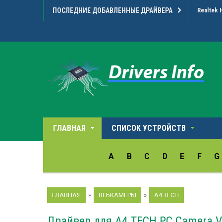
ПОСЛЕДНИЕ ДОБАВЛЕННЫЕ ДРАЙВЕРА
Realtek 
ГЛАВНАЯ
СПИСОК УСТРОЙСТВ
A
B
C
D
E
F
G
ГЛАВНАЯ
»
ВЕБКАМЕРЫ
»
A4 TECH
Драйвер для A4 TECH PC Camera V 