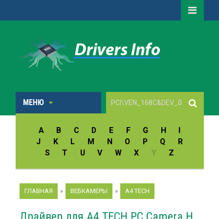
МЕНЮ
A
B
C
D
E
F
G
H
I
J
K
L
M
N
O
P
Q
R
S
T
U
V
W
X
Y
Z
ГЛАВНАЯ
»
ВЕБКАМЕРЫ
»
A4 TECH
Драйвер для A4 TECH PC Camera H