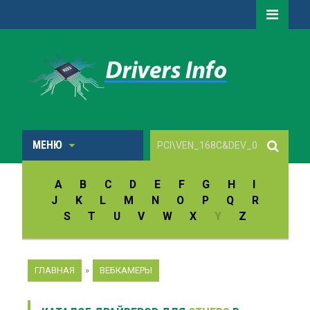
МЕНЮ
A
B
C
D
E
F
G
H
I
J
K
L
M
N
O
P
Q
R
S
T
U
V
W
X
Y
Z
ГЛАВНАЯ
»
ВЕБКАМЕРЫ