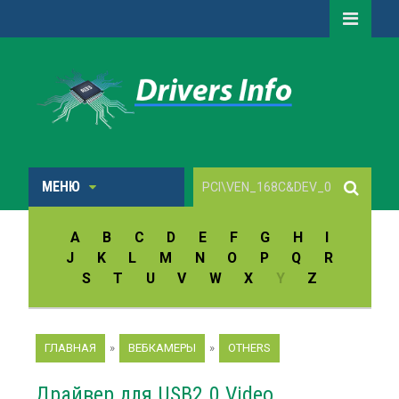
МЕНЮ
A
B
C
D
E
F
G
H
I
J
K
L
M
N
O
P
Q
R
S
T
U
V
W
X
Y
Z
ГЛАВНАЯ
»
ВЕБКАМЕРЫ
»
OTHERS
Драйвер для USB2.0 Video