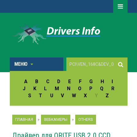
МЕНЮ
A
B
C
D
E
F
G
H
I
J
K
L
M
N
O
P
Q
R
S
T
U
V
W
X
Y
Z
ГЛАВНАЯ
»
ВЕБКАМЕРЫ
»
OTHERS
Драйвер для ORITE USB 2.0 CCD