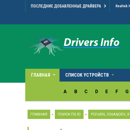
ПОСЛЕДНИЕ ДОБАВЛЕННЫЕ ДРАЙВЕРА
Realtek 
ГЛАВНАЯ
СПИСОК УСТРОЙСТВ
A
B
C
D
E
F
G
ГЛАВНАЯ
»
ПОИСК ПО ID
»
PCI\VEN_1D6A&DEV_9