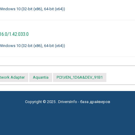
ndows 10 (32-bit (x86), 64-bit (x64))
16.0/1.42.033.0
ndows 10 (32-bit (x86), 64-bit (x64))
etwork Adapter
Aquantia
PCI\VEN_1D6A&DEV_91B1
Copyright © 2025 . DriversInfo - база драйверов