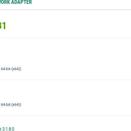
WORK ADAPTER
B1
64-bit (x64))
0
64-bit (x64))
 3.1.8.0