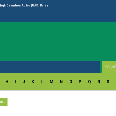
High Definition Audio (UAD) Driver (Asus&Asrock) v.6.0.10012.1
H
I
J
K
L
M
N
O
P
Q
R
S
1B1