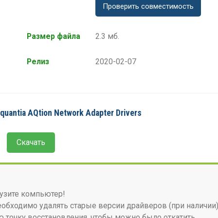
Проверить совместимость
Размер файла
2.3 мб.
Релиз
2020-02-07
uantia AQtion Network Adapter Drivers
Скачать
узите компьютер!
бходимо удалять старые версии драйверов (при наличии)
 точку восстановления, чтобы можно было откатить