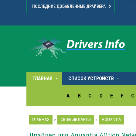
ПОСЛЕДНИЕ ДОБАВЛЕННЫЕ ДРАЙВЕРА
Microarr
ГЛАВНАЯ
СПИСОК УСТРОЙСТВ
A
B
C
D
E
F
G
ГЛАВНАЯ
»
СЕТЕВЫЕ КАРТЫ
»
AQUANTIA
Драйвер для Aquantia AQtion Netw