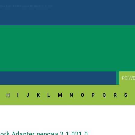
ay Fingerprint Reader Driver v.18.5.54.172/9.47.11.214
H
I
J
K
L
M
N
O
P
Q
R
S
ork Adapter версии 2.1.021.0