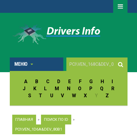
МЕНЮ
A
B
C
D
E
F
G
H
I
J
K
L
M
N
O
P
Q
R
S
T
U
V
W
X
Y
Z
ГЛАВНАЯ
»
ПОИСК ПО ID
»
PCI\VEN_1D6A&DEV_80B1