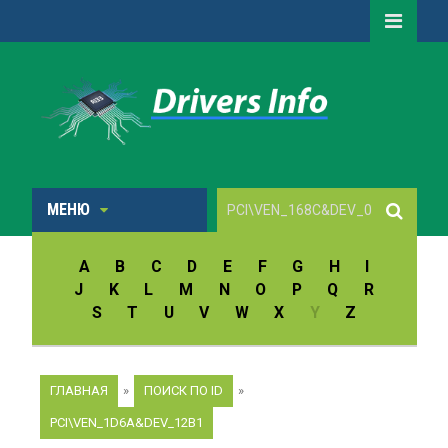
МЕНЮ
A
B
C
D
E
F
G
H
I
J
K
L
M
N
O
P
Q
R
S
T
U
V
W
X
Y
Z
ГЛАВНАЯ
»
ПОИСК ПО ID
»
PCI\VEN_1D6A&DEV_12B1