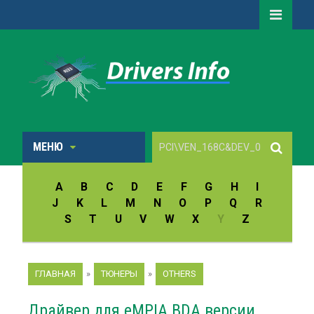
МЕНЮ
A
B
C
D
E
F
G
H
I
J
K
L
M
N
O
P
Q
R
S
T
U
V
W
X
Y
Z
ГЛАВНАЯ
»
ТЮНЕРЫ
»
OTHERS
Драйвер для eMPIA BDA версии